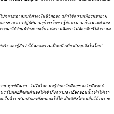
็นการไปคลายเอาสมมติต่างๆในชีวิตออก แล้วใช้ความเพียรพยายาม
 อย่างเวลาเราปฏิบัตินานๆก็จะเจ็บขา รู้สึกทรมาน ก็จะถามตัวเอง
รณาได้ว่าแม้ร่างกายเจ็บ แต่ความคิดเราไม่ต้องเจ็บก็ได้ เราแค่
แท้จริง และรู้สึกว่าได้หลอมรวมเป็นหนึ่งเดียวกับทุกสิ่งในโลก”
ทุกข์คือเรา…ไม่ใช่โลก พอรู้ว่าอะไรคือสุข อะไรคือทุกข์
าเราไม่เคยฝึกฝนตัวเองให้เข้าถึงความละเอียดอ่อนนั้น ทำให้เรา
ใบนี้ เราหันกลับมาพึ่งตนเองให้ได้ เป็นที่พึ่งให้คนอื่นได้ เพราะ