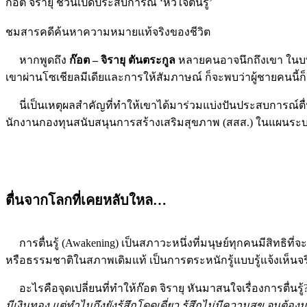
ก๊อต จิรายุ ชวนเปิดประสบการณ์ ‘หัวใจตื่นรู้’
ชมสารคดีค้นหาความหมายแท้จริงของชีวิต
หากพูดถึง
ก๊อต
– จิรายุ ตันตระกูล
หลายคนอาจนึกถึงเขา ในบทบ
เขาผ่านโซเชียลมีเดียและการให้สัมภาษณ์ ก็จะพบว่าผู้ชายคนนี้ก
นี่เป็นเหตุผลสำคัญที่ทำให้เขาได้มาร่วมแบ่งปันประสบการณ์ตื่น
นักงานกองทุนสนับสนุนการสร้างเสริมสุขภาพ (สสส.) ในแผนระบ
ตื่นจากโลกที่เคยหลับใหล…
การตื่นรู้ (Awakening) เป็นสภาวะหนึ่งที่มนุษย์ทุกคนมีสิทธิที
หรือธรรมชาติในสภาพเดิมแท้ เป็นการตระหนักรู้แบบรู้แจ้งเห็น
อะไรคือจุดเปลี่ยนที่ทำให้ก๊อต จิรายุ หันมาสนใจเรื่องการตื่นรู้
มีเงินทอง แต่ทำไมถึงยังรู้สึกโดดเดี่ยว รู้สึกไม่มีความสุข จนต้อง