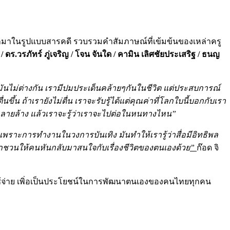
น” ออกมาในรูปแบบสารคดี รวบรวมคำสัมภาษณ์ที่เข้มข้นของเหล่าครู
 / ดร.วรภัทร์ ภู่เจริญ / โจน จันใด / คามิน เลิศชัยประเสริฐ / ธนญ
มันไม่ต่างกัน เรามีปมประเด็นคล้ายๆกันในชีวิต แต่ประสบการณ์
่นขึ้น ถ้าเรายังไม่ตื่น เราจะรับรู้ได้แต่คุณค่าที่โลกใบนี้บอกกับเรา
ังทำลายล้าง แล้วเราจะรู้ว่าเราจะไปต่อในหนทางไหน”
นี้ เพราะการทำงานในวงการบันเทิง มันทำให้เรารู้ว่าสื่อมีอิทธิพล
ามารถชวนให้คนหันกลับมาสนใจกับเรื่องชีวิตของตนเองด้วย
”
ก๊อด จิ
ช้จ่าย เพิ่อเป็นประโยชน์ในการพัฒนาตนเองของคนไทยทุกคน