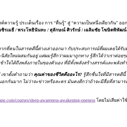
ความรู้ ประเด็นเรื่อง การ “ตื่นรู้” สู่ “ความเป็นหนึ่งเดียวกั
ชิรเมธี / พระโพธินันทะ / สุลักษณ์ ศิวรักษ์ / เฉลิมชัย โฆษิตพิพัฒน์
ากที่คนในสารคดีนี้ต่างเล่าออกมา กับประสบการณ์ที่ผมเคยได้รับ
นิสัยใหม่ผสมกันอยู่ แต่ผมรู้สึกว่าผมมาถูกทาง รู้สึกได้ว่าเราค่อยๆตื
าจะเข้าใจได้ถึงพลังภายในของตัวเอง ที่มีทั้งพลังสร้างสรรค์และพล
ู้ เขาตั้งคำถามว่า
คุณค่าของชีวิตคืออะไร?
รู้สึกชื่นใจที่มีสารคดี
่งภายนอกกันมาก ไม่ว่าจะข่าวหรือละคร มันคงดีกว่าถ้าจะมีสื่อที่ส
llane.com/courses/sleep-awareness-awakening-oneness
โดยไม่เสียค่าใ