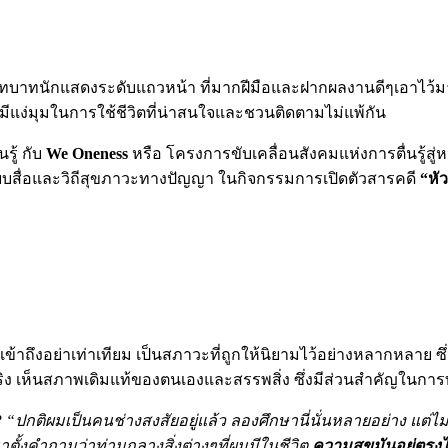
าทนักแสดงระดับแถวหน้า ที่มากฝีมือและฝากผลงานดีๆเอาไว้มาก
็มีแง่มุมในการใช้ชีวิตที่น่าสนใจและชวนติดตามไม่แพ้กัน
รู้ กับ
We Oneness
หรือ โครงการขับเคลื่อนสังคมแห่งการตื่นรู้สู
บสื่อและวิถีสุขภาวะทางปัญญา ในกิจกรรมการเปิดตัวสารคดี
“หัว
่จะเข้าถึงอย่าเท่าเทียม เป็นสภาวะที่ถูกให้นิยามไว้อย่างหลากหลา
จริง เห็นสภาพเดิมแท้ของตนเองและสรรพสิ่ง ซึ่งมีส่วนสำคัญในกา
?
“ปกติผมเป็นคนช่างสงสัยอยู่แล้ว ลองศึกษานี่นั่นหลายอย่าง แต่ไม่
มาตั้งคำถามว่าท่ามกลางสิ่งต่างๆที่ผมมีในชีวิต
ความสุขมันอยู่ตรง