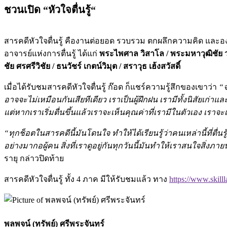
ชวนเปิด “หัวใจตื่นรู้
“
สารคดีหัวใจตื่นรู้ คืองานต่อยอด รวบรวม ตกผลึกความคิด และองค์
อาจารย์แห่งการตื่นรู้ ได้แก่
พระไพศาล วิสาโล
/ พระมหาวุฒิชัย ว
ชัย ศรศรีวิชัย / ธนวัชร์ เกตน์วิมุต / สราวุธ เฮ้งสวัสดิ์
เมื่อได้รับชมสารคดีหัวใจตื่นรู้ ก๊อด ก็แชร์ความรู้สึกของเขาว่า
“จ
อาจจะไม่เหมือนกันเสียทีเดียว เราเป็นผู้ฝึกฝน เรามีทั้งนิสัยเก่าและ
แต่หากเราเริ่มตื่นขึ้นแล้วเราจะเห็นคุณค่าที่เรามีในตัวเอง เร
“ทุกช็อตในสารคดีนี้มันโดนใจ ทำให้ได้เรียนรู้ว่าคนเหล่านี้ที่ตื่นร
อย่างมากอผู้คน สิ่งที่เราดูอยู่กันทุกวันนี้มันทำให้เราสนใจสิ
รายุ กล่าวปิดท้าย
สารคดีหัวใจตื่นรู้ ทั้ง 4 ภาค มีให้รับชมแล้ว ทาง
https://www.skil
พลพจน์ (ทรัพย์) ศรีพระจันทร์