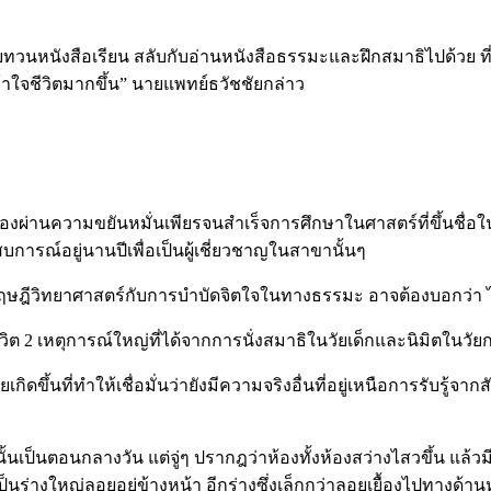
าทบทวนหนังสือเรียน สลับกับอ่านหนังสือธรรมะและฝึกสมาธิไปด้วย ที
ข้าใจชีวิตมากขึ้น” นายแพทย์ธวัชชัยกล่าว
่งต้องผ่านความขยันหมั่นเพียรจนสำเร็จการศึกษาในศาสตร์ที่ขึ้นช
สบการณ์อยู่นานปีเพื่อเป็นผู้เชี่ยวชาญในสาขานั้นๆ
ษฎีวิทยาศาสตร์กับการบำบัดจิตใจในทางธรรมะ อาจต้องบอกว่า ไม่
วิต 2 เหตุการณ์ใหญ่ที่ได้จากการนั่งสมาธิในวัยเด็กและนิมิตในวั
ดขึ้นที่ทำให้เชื่อมั่นว่ายังมีความจริงอื่นที่อยู่เหนือการรับรู
นั้นเป็นตอนกลางวัน แต่จู่ๆ ปรากฎว่าห้องทั้งห้องสว่างไสวขึ้น แล้ว
ร่างใหญ่ลอยอยู่ข้างหน้า อีกร่างซึ่งเล็กกว่าลอยเยื้องไปทางด้านหลั