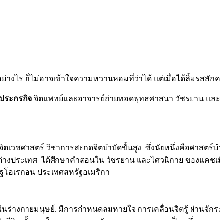
่างไร ก็ไม่อาจเข้าใจความหวานหอมที่ว่าได้ แต่เมื่อได้ลิ้มรสสักครั
ะประกรกิจ
จิตแพทย์และอาจารย์ถ่ายทอดพุทธศาสนา วัชรยาน และ
นจิตเวชศาสตร์ วิชาการสะกดจิตบำบัดขั้นสูง ซึ่งนัยหนึ่งคือศาส
่างประเทศ ได้ศึกษาคำสอนใน วัชรยาน และไศวนิกาย ของแคชเมียร
์ รัฐโอเรกอน ประเทศสหรัฐอเมริกา
านในร่างกายมนุษย์. มีการกำหนดลมหายใจ การเคลื่อนจิตรู้ ผ่านจั