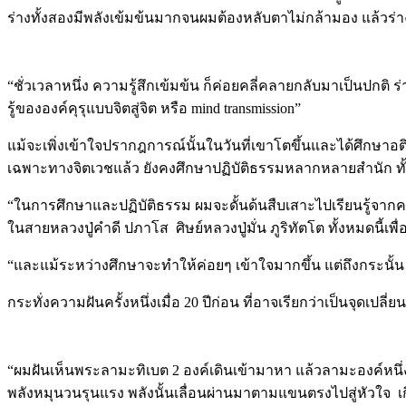
ร่างทั้งสองมีพลังเข้มข้นมากจนผมต้องหลับตาไม่กล้ามอง แล้วร่า
“ชั่วเวลาหนึ่ง ความรู้สึกเข้มข้น ก็ค่อยคลี่คลายกลับมาเป็นปกติ
รู้ขององค์คุรุแบบจิตสู่จิต หรือ mind transmission”
แม้จะเพิ่งเข้าใจปรากฎการณ์นั้นในวันที่เขาโตขึ้นและได้ศึกษาอ
เฉพาะทางจิตเวชแล้ว ยังคงศึกษาปฏิบัติธรรมหลากหลายสำนัก ท
“ในการศึกษาและปฏิบัติธรรม ผมจะดั้นด้นสืบเสาะไปเรียนรู้จากครู
ในสายหลวงปู่คำดี ปภาโส ศิษย์หลวงปู่มั่น ภูริทัตโต ทั้งหมดนี้เ
“และแม้ระหว่างศึกษาจะทำให้ค่อยๆ เข้าใจมากขึ้น แต่ถึงกระนั้
กระทั่งความฝันครั้งหนึ่งเมื่อ 20 ปีก่อน ที่อาจเรียกว่าเป็นจุดเปล
“ผมฝันเห็นพระลามะทิเบต 2 องค์เดินเข้ามาหา แล้วลามะองค์หนึ่งก
พลังหมุนวนรุนแรง พลังนั้นเลื่อนผ่านมาตามแขนตรงไปสู่หัวใจ เ