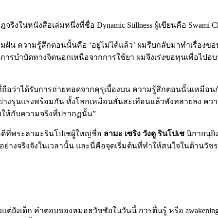
งในหนังสือเล่มหนึ่งที่ชื่อ Dynamic Stillness ผู้เขียนคือ Swami 
ามฝัน ความรู้สึกตอนนั้นคือ ‘อยู่ไม่ได้แล้ว’ ผมรีบกลับมาทำเรื
รบำบัดทางจิตนอกเหนือจากการใช้ยา ผมจึงเร่งขอทุนเพื่อไปอบรมที่
กที่ถือว่าได้รับการถ่ายทอดจากคุรุเบื้องบน ความรู้สึกตอนนั้นเหม
ย่างรุนแรงพร้อมกัน ทั้งโลกเหมือนสั่นสะเทือนแล้วพังทลายลง คว
ห้กับความจริงที่ปรากฏนั้น”
ดีที่พระลามะรินโปเชผู้ใหญ่ชื่อ
ลามะ เซริง วังดู รินโปเช
นิกายนฺยิ
านอย่างจริงจังในเวลานั้น และนี่คือจุดเริ่มต้นที่ทำให้สนใจในด้านวั
่ยังเด็ก คำตอบของหมอธวัชชัยในวันนี้ การตื่นรู้ หรือ awakeni