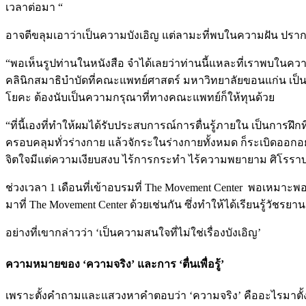
เวลาต่อมา “
อาจตีขลุมเอาว่าเป็นความบังเอิญ แต่ลามะที่พบในความฝัน ปรากฎจริ
“พอเห็นรูปท่านในหนังสือ จำได้เลยว่าท่านนี้แหละที่เราพบในคว
คลินิกสมาธิบำบัดที่คณะแพทย์ศาสตร์ มหาวิทยาลัยขอนแก่น เป็นกา
โยคะ ต้องนับเป็นความกรุณาที่ทางคณะแพทย์ก็ให้ทุนด้วย
“ที่นี้เองที่ทำให้ผมได้รับประสบการณ์การตื่นรู้ภายใน เป็นการฝึ
ครอบคลุมทั่วร่างกาย แล้วจักระในร่างกายทั้งหมด ก็ระเบิดออกอ
จิตใจมีแต่ความเงียบสงบ ไร้การกระทำ ไร้ความพยายาม ศิโรราบใ
ช่วงเวลา 1 เดือนที่เข้าอบรมที่ The Movement Center พอเหมาะพอ
มาที่ The Movement Center ด้วยเช่นกัน ซึ่งทำให้ได้เรียนรู้วัชรย
อย่างที่เขากล่าวว่า ‘เป็นความสนใจที่ไม่ใช่เรื่องบังเอิญ’
ความหมายของ
‘
ความจริง
’
และการ
‘
ตื่น
เพื่อรู้
’
เพราะตั้งคำถามและแสวงหาคำตอบว่า ‘ความจริง’ คืออะไรมาตั้งแต