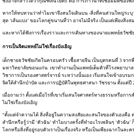
ซึ่งอาจกล่าวได้ว่ากุณฑลินีโยคะ คือ การภาวนาที่เชื่อมมิติของพล
หากให้ทบทวนว่าทำไมเขาจึงสนใจเดินบน -สิ่งที่คนส่วนใหญ่ระบุว
สุด ‘เส้นแบ่ง’ ของโลกคู่ขนานที่ว่า อาจไม่มีจริง เป็นแต่เพียงสิ่งสมม
และหากได้ฟังการเรื่องราวและการเดินทางของนายแพทย์ธวัชชัย 
การเป็นจิตแพทย์ไม่ใช่เรื่องบังเอิญ
เด็กชายธวัชชัยเกิดในครอบครัว เชื้อสายจีน เป็นบุตรคนที่ 3 จา
มหาวิทยาลัยขอนแก่น เขาทำงานเป็นแพทย์เต็มตัวที่โรงพยาบาล
วิชาการเป็นรองศาสตร์จารย์ ระหว่างนั้นเอง เริ่มสนใจเข้าอบรมก
จิตใต้สำนึกบำบัด และการปฏิบัติในพุทธศาสนา วัชรยาน ตั้งแต่ป
เมื่อถามว่า ตั้งแต่เมื่อไรที่เขาเริ่มสนใจศาสตร์ทางธรรมหรือการ
ไม่ใช่เรื่องบังเอิญ
“ตั้งแต่จำความได้ สิ่งที่อยู่ในความสงสัยและสนใจของตัวเองคือ
สำนึกหรือรู้ว่ามี ‘ตัวฉัน’ ทำไมบางครั้งที่ทำอะไรเพลินๆ ‘ตัวฉัน’ 
โลกหรือสิ่งที่อยู่รอบตัวเราเป็นเรื่องจริง หรือเป็นเพียงฉากในละคร