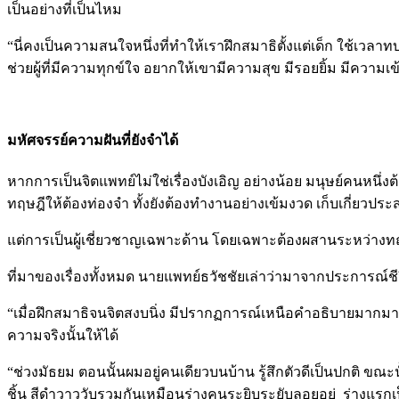
เป็นอย่างที่เป็นไหม
“นี่คงเป็นความสนใจหนึ่งที่ทำให้เราฝึกสมาธิตั้งแต่เด็ก ใช้เวล
ช่วยผู้ที่มีความทุกข์ใจ อยากให้เขามีความสุข มีรอยยิ้ม มีความเ
มหัศจรรย์ความฝันที่ยังจำได้
หากการเป็นจิตแพทย์ไม่ใช่เรื่องบังเอิญ อย่างน้อย มนุษย์คนหนึ
ทฤษฎีให้ต้องท่องจำ ทั้งยังต้องทำงานอย่างเข้มงวด เก็บเกี่ยวประ
แต่การเป็นผู้เชี่ยวชาญเฉพาะด้าน โดยเฉพาะต้องผสานระหว่างทฤ
ที่มาของเรื่องทั้งหมด นายแพทย์ธวัชชัยเล่าว่ามาจากประการณ์ชี
“เมื่อฝึกสมาธิจนจิตสงบนิ่ง มีปรากฏการณ์เหนือคำอธิบายมากมายเกิ
ความจริงนั้นให้ได้
“ช่วงมัธยม ตอนนั้นผมอยู่คนเดียวบนบ้าน รู้สึกตัวดีเป็นปกติ ขณะ
ชิ้น สีดำวาววับรวมกันเหมือนร่างคนระยิบระยับลอยอยู่ ร่างแรกเป็น