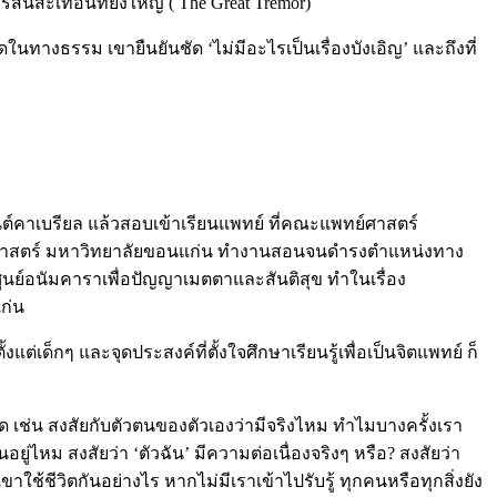
นสะเทือนที่ยิ่งใหญ่ ( The Great Tremor)
างธรรม เขายืนยันชัด ‘ไม่มีอะไรเป็นเรื่องบังเอิญ’ และถึงที่
นต์คาเบรียล แล้วสอบเข้าเรียนแพทย์ ที่คณะแพทย์ศาสตร์
ทย์ศาสตร์ มหาวิทยาลัยขอนแก่น ทำงานสอนจนดำรงตำแหน่งทาง
ศูนย์อนัมคาราเพื่อปัญญาเมตตาและสันติสุข ทำในเรื่อง
ก่น
เด็กๆ และจุดประสงค์ที่ตั้งใจศึกษาเรียนรู้เพื่อเป็นจิตแพทย์ ก็
ด เช่น สงสัยกับตัวตนของตัวเองว่ามีจริงไหม ทำไมบางครั้งเรา
อยู่ไหม สงสัยว่า ‘ตัวฉัน’ มีความต่อเนื่องจริงๆ หรือ? สงสัยว่า
ขาใช้ชีวิตกันอย่างไร หากไม่มีเราเข้าไปรับรู้ ทุกคนหรือทุกสิ่งยัง