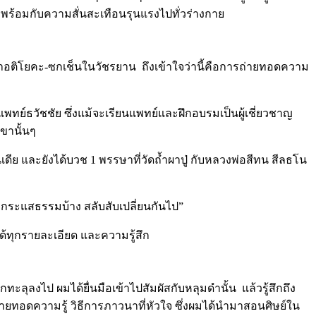
ัวพร้อมกับความสั่นสะเทือนรุนแรงไปทั่วร่างกาย
าศึกษาอติโยคะ-ซกเช็นในวัชรยาน ถึงเข้าใจว่านี้คือการถ่ายทอดความ
พทย์ธวัชชัย ซึ่งแม้จะเรียนแพทย์และฝึกอบรมเป็นผู้เชี่ยวชาญ
ขานั้นๆ
ดีย และยังได้บวช 1 พรรษาที่วัดถ้ำผาปู่ กับหลวงพ่อสีทน สีลธโน
ากระแสธรรมบ้าง สลับสับเปลี่ยนกันไป”
จำได้ทุกรายละเอียด และความรู้สึก
ะลุลงไป ผมได้ยื่นมือเข้าไปสัมผัสกับหลุมดำนั้น แล้วรู้สึกถึง
ายทอดความรู้ วิธีการภาวนาที่หัวใจ ซึ่งผมได้นำมาสอนศิษย์ใน