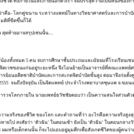
ังชีวิต ทั้งภายในและภายนอกตัวเรา จนบรรลุความเป็นหนึ่งของการสั่
่าคือ- โลกคู่ขนาน ระหว่างแพทย์ในทางวิทยาศาสตร์และการบำบัดในท
ติที่ขีดขึ้นก็ได้
สุดท้ายอาจสรุปเช่นนั้น…
กพี่น้องทั้งหมด 5 คน จบการศึกษาชั้นประถมและมัธยมที่โรงเรียนเซ
จิตเวชขอนแก่นอยู่ระยะหนึ่ง จึงโอนย้ายเป็นอาจารย์ที่คณะแพ
ารย้อนอดีตชาติบำบัดและการสะกดจิตบำบัดขั้นสูง ต่อมาจึงก่อตั้ง
ี 2555 จนถึงปัจจุบัน เป็นจิตแพทย์ ประจำโรงพยาบาลชุมแพ จ.ขอนแ
สำรวจโลกภายใน นายแพทย์ธวัชชัยตอบว่า เป็นความสนใจส่วนตัวตั้งแต่
 ความจริงของชีวิต ของโลก และคำถามที่ว่า อะไรคือความจริงสูงสุ
ก็หายไป สงสัยว่า ‘ตัวฉัน’ ในตอนเช้า ยังเป็น ‘ตัวฉัน’ ในตอนกลางวัน
 ผมหรือเด็กคนนั้น ก็จะไปแอบอยู่มุมตึกเพื่อสังเกตชีวิตของผู้คนว่าเ