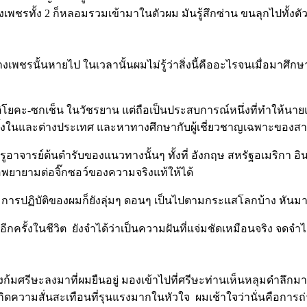
งเพชรทั้ง 2 ก็หลอมรวมเข้ามาในตัวผม มันรู้สึกซ่าน ขนลุกไปทั้งต
 ร่างเพชรนั้นหายไป ในเวลานั้นผมไม่รู้ว่าสิ่งนี้คืออะไรจนเมื่อม
ติโยคะ-ซกเช็น ในวัชรยาน แต่ถือเป็นประสบการณ์หนึ่งที่ทำให้นายแ
ั้งในและต่างประเทศ และหาทางศึกษากับผู้เชี่ยวชาญเฉพาะของสา
อาจารย์ต้นตำรับของแนวทางนั้นๆ ทั้งที่ อังกฤษ สหรัฐอเมริกา อินเ
พื่อพยายามต่อจิ๊กซอว์ของความจริงแท้ให้ได้
น การปฏิบัติของผมก็ยังลุ่มๆ ดอนๆ เป็นไปตามกระแสโลกบ้าง หันม
ี่ยนอีกครั้งในชีวิต ยังจำได้ว่าเป็นความฝันที่แจ่มชัดเหมือนจริง จด
้มศรีษะลงมาที่ผมยืนอยู่ มองเข้าไปที่ศรีษะท่านเห็นหลุมดำลึกมากท
กิดความสั่นสะเทือนที่รุนแรงมากในหัวใจ ผมเช้าใจว่านั่นคือการถ่