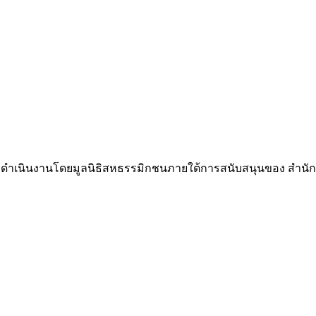
neness ดำเนินงานโดยมูลนิธิสหธรรมิกชนภายใต้การสนับสนุนของ สำ