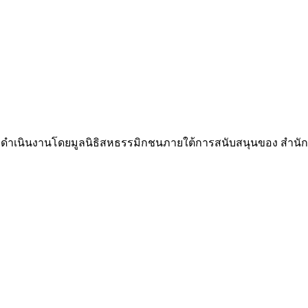
neness ดำเนินงานโดยมูลนิธิสหธรรมิกชนภายใต้การสนับสนุนของ สำ