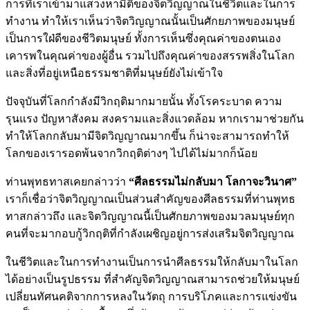
การที่เราเข้ามาแสวงหามิติของจิตวิญญาณในชีวิตและในการ
ทํางาน ทําให้เราเห็นว่าจิตวิญญาณนั้นเป็นศักยภาพของมนุษย์
เป็นการใฝ่ดีของชีวิตมนุษย์ ทั้งการเห็นซึ่งคุณค่าของตนเอง
เคารพในคุณค่าของผู้อื่น รวมไปถึงคุณค่าของสรรพสิ่งในโลก
และสิ่งที่อยู่เหนือธรรมชาติที่มนุษย์ยังไม่เข้าใจ
ปัจจุบันที่โลกกําลังมีวิกฤติมากมายนั้น ทั้งโรคระบาด ความ
รุนแรง ปัญหาสังคม สงครามและสิ่งแวดล้อม หากเรามาช่วยกัน
ทําให้โลกกลับมามีจิตวิญญาณมากขึ้น ก็น่าจะสามารถทําให้
โลกของเรารอดพ้นจากวิกฤติต่างๆ ไปได้ไม่มากก็น้อย
ท่านพุทธทาสเคยกล่าวว่า
“ศีลธรรมไม่กลับมา โลกาจะวินาศ”
เราก็เชื่อว่าจิตวิญญาณเป็นส่วนสําคัญของศีลธรรมที่ท่านพุทธ
ทาสกล่าวถึง และจิตวิญญาณนี้เป็นศักยภาพของมวลมนุษย์ทุก
คนที่จะมากอบกู้วิกฤติที่กําลังเผชิญอยู่การส่งเสริมจิตวิญญาณ
ในชีวิตและในการทํางานเป็นการนําศีลธรรมให้กลับมาในโลก
ได้อย่างเป็นรูปธรรม ที่สําคัญจิตวิญญาณสามารถช่วยให้มนุษย์
เปลี่ยนทัศนคติจากการหลงในวัตถุ การบริโภคและการแข่งขัน