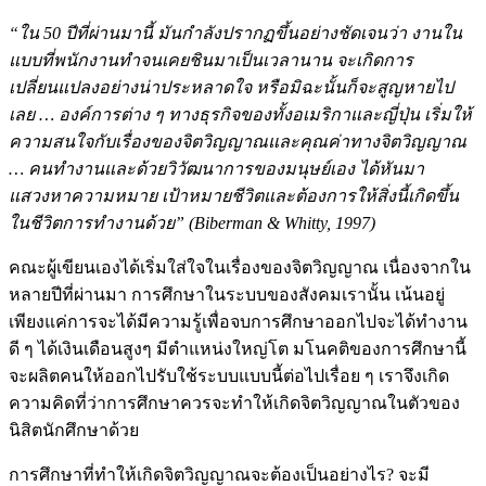
“ใน 50 ปีที่ผ่านมานี้ มันกําลังปรากฏขึ้นอย่างชัดเจนว่า งานใน
แบบที่พนักงานทําจนเคยชินมาเป็นเวลานาน จะเกิดการ
เปลี่ยนแปลงอย่างน่าประหลาดใจ หรือมิฉะนั้นก็จะสูญหายไป
เลย … องค์การต่าง ๆ ทางธุรกิจของทั้งอเมริกาและญี่ปุ่น เริ่มให้
ความสนใจกับเรื่องของจิตวิญญาณและคุณค่าทางจิตวิญญาณ
… คนทํางานและด้วยวิวัฒนาการของมนุษย์เอง ได้หันมา
แสวงหาความหมาย เป้าหมายชีวิตและต้องการให้สิ่งนี้เกิดขึ้น
ในชีวิตการทํางานด้วย” (Biberman & Whitty, 1997)
คณะผู้เขียนเองได้เริ่มใส่ใจในเรื่องของจิตวิญญาณ เนื่องจากใน
หลายปีที่ผ่านมา การศึกษาในระบบของสังคมเรานั้น เน้นอยู่
เพียงแค่การจะได้มีความรู้เพื่อจบการศึกษาออกไปจะได้ทํางาน
ดี ๆ ได้เงินเดือนสูงๆ มีตําแหน่งใหญ่โต มโนคติของการศึกษานี้
จะผลิตคนให้ออกไปรับใช้ระบบแบบนี้ต่อไปเรื่อย ๆ เราจึงเกิด
ความคิดที่ว่าการศึกษาควรจะทําให้เกิดจิตวิญญาณในตัวของ
นิสิตนักศึกษาด้วย
การศึกษาที่ทําให้เกิดจิตวิญญาณจะต้องเป็นอย่างไร? จะมี