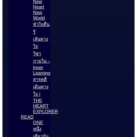
New
Heart
New
World
หัวใจตื่น
รู้
เส้นทาง
ใจ
วิชา
ภายใน –
Inner
Learning
สารคดี
เดินทาง
ใจ |
THE
HEART
EXPLORER
READ
ONE
หนึ่ง
เดียวกัน