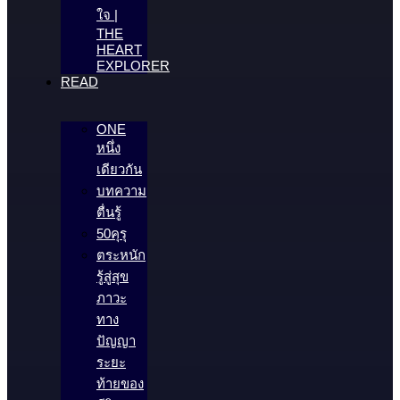
ใจ |
THE
HEART
EXPLORER
READ
ONE
หนึ่ง
เดียวกัน
บทความ
ตื่นรู้
50คุรุ
ตระหนัก
รู้สู่สุข
ภาวะ
ทาง
ปัญญา
ระยะ
ท้ายของ