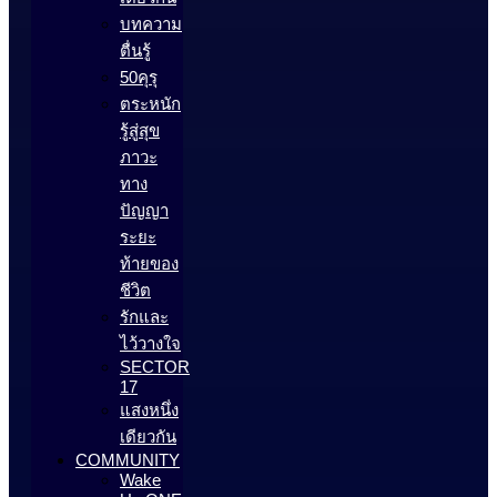
บทความ
ตื่นรู้
50คุรุ
ตระหนัก
รู้สู่สุข
ภาวะ
ทาง
ปัญญา
ระยะ
ท้ายของ
ชีวิต
รักและ
ไว้วางใจ
SECTOR
17
แสงหนึ่ง
เดียวกัน
COMMUNITY
Wake