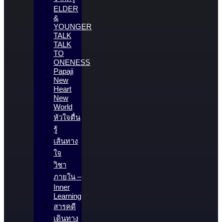
ELDER
&
YOUNGER
TALK
TALK
TO
ONENESS
Papaji
New
Heart
New
World
หัวใจตื่น
รู้
เส้นทาง
ใจ
วิชา
ภายใน –
Inner
Learning
สารคดี
เดินทาง