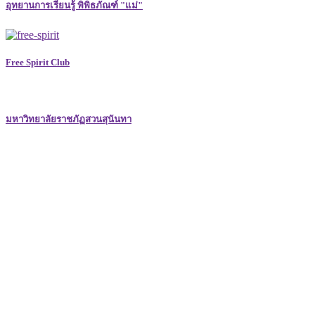
อุทยานการเรียนรู้ พิพิธภัณฑ์ "แม่"
Free Spirit Club
มหาวิทยาลัยราชภัฏสวนสุนันทา