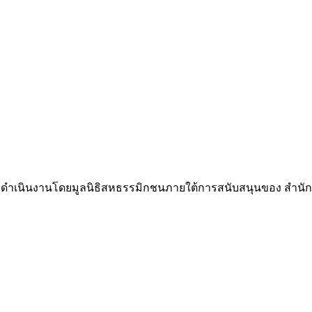
neness ดำเนินงานโดยมูลนิธิสหธรรมิกชนภายใต้การสนับสนุนของ สำ