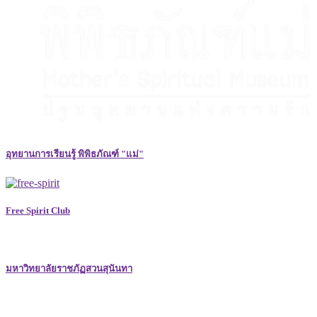
อุทยานการเรียนรู้ พิพิธภัณฑ์ "แม่"
Free Spirit Club
มหาวิทยาลัยราชภัฏสวนสุนันทา